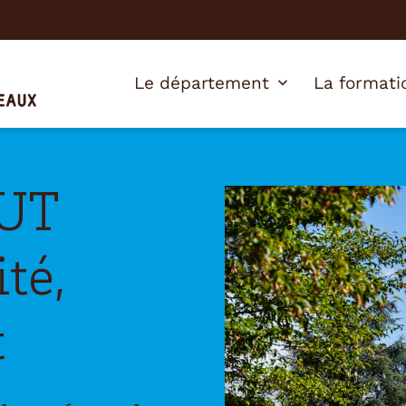
Le département
La formati
BUT
té,
t